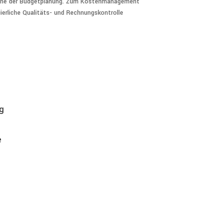
inne der Budgetplanung. Zum Kostenmanagement
uierliche Qualitäts- und Rechnungskontrolle
g
e